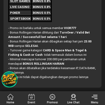
SLOT GAMES
BONUS 0.8%
LIVE CASINO
BONUS 0.8%
POKER
BONUS 0.5%
SPORTSBOOK
BONUS 0.5%
- Promo ini berlaku untuk semua member
VIOR777
- Bonus Rollingan Harian dihitung dari
TurnOver / Valid Bet
Amount / Successfull bet selama 1 hari
- Bonus Rollingan Harian akan dibagikan setiap hari jam
23.00
WIB
sampai
SELESAI.
- Turnover game kategori
CARD & Space Man & Togel &
Fishing & Cash or Cash
tidak termasuk dalam bonus ini
- Minimal mencapai turnover 200.000 per permainan untuk
mendapat
BONUS ROLLINGAN HARIAN
- Bonus akan dibatalkan jika terdeteksi kesamaan IP, DATA BANK,
Dan lainnya.
- Promo ini tidak dapat digabungkan dengan promo lainnya
Home
Event
Promosi
Live Chat
Menu