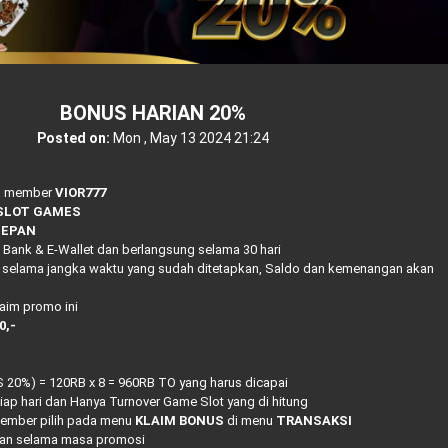
BONUS HARIAN 20%
Posted on:
Mon , May 13 2024 21:24
ua member
VIOR777
SLOT GAMES
DEPAN
a Bank & E-Wallet dan berlangsung selama 30 hari
TO selama jangka waktu yang sudah ditetapkan, Saldo dan kemenangan akan
aim promo ini
0,-
20%) = 120RB x 8 = 960RB TO yang harus dicapai
etiap hari dan Hanya Turnover Game Slot yang di hitung
ember pilih pada menu
KLAIM BONUS
di menu
TRANSAKSI
gan selama masa promosi