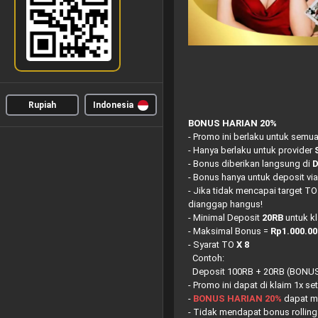
Rupiah
Indonesia
BONUS HARIAN 20%
- Promo ini berlaku untuk sem
- Hanya berlaku untuk provider
- Bonus diberikan langsung di
- Bonus hanya untuk deposit vi
- Jika tidak mencapai target 
dianggap hangus!
- Minimal Deposit
20RB
untuk kl
- Maksimal Bonus =
Rp1.000.00
- Syarat TO
X 8
Contoh:
Deposit 100RB + 20RB (BONUS 
- Promo ini dapat di klaim 1x s
-
BONUS HARIAN 20%
dapat m
- Tidak mendapat bonus rollin