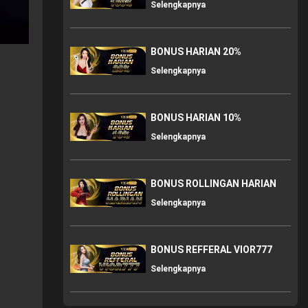
Selengkapnya
BONUS HARIAN 20%
Selengkapnya
BONUS HARIAN 10%
Selengkapnya
BONUS ROLLINGAN HARIAN
Selengkapnya
BONUS REFFERAL VIOR777
Selengkapnya