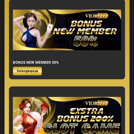
BONUS NEW MEMBER 50%
Selengkapnya