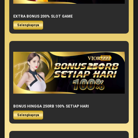
EXTRA BONUS 200% SLOT GAME
Selengkapnya
BONUS HINGGA 250RB 100% SETIAP HARI
Selengkapnya